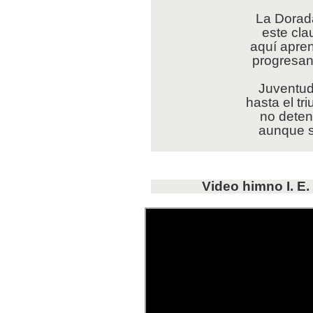
La Dorada
este cla
aquí apre
progresan
Juventud
hasta el tr
no deten
aunque s
Video himno I. E