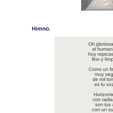
Himno.
Oh glorios
el humani
hoy repica
fino y lím
Como un fa
muy segu
de mil to
es tu vo
Horizont
con radia
son tus 
con un su